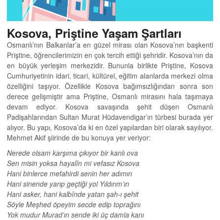
Kosova, Priştine Yaşam Şartları
Osmanlı’nın Balkanlar’a en güzel mirası olan Kosova’nın başkenti
Priştine, öğrencilerimizin en çok tercih ettiği şehridir. Kosova’nın da
en büyük yerleşim merkezidir. Bununla birlikte Priştine, Kosova
Cumhuriyetinin idari, ticari, kültürel, eğitim alanlarda merkezi olma
özelliğini taşıyor. Özellikle Kosova bağımsızlığından sonra son
derece gelişmiştir ama Priştine, Osmanlı mirasını hala taşımaya
devam ediyor. Kosova savaşında şehit düşen Osmanlı
Padişahlarından Sultan Murat Hüdavendigar’ın türbesi burada yer
alıyor. Bu yapı, Kosova’da ki en özel yapılardan biri olarak sayılıyor.
Mehmet Akif şiirinde de bu konuya yer veriyor:
Nerede olsam karşıma çıkıyor bir kanlı ova
Sen misin yoksa hayalîn mi vefasız Kosova
Hani binlerce mefahirdi senin her adımın
Hani sinende yarıp geçtiği yol Yıldırım’ın
Hani asker, hani kalbînde yatan şah-ı şehit
Söyle Meşhed öpeyim secde edip toprağını
Yok mudur Murad’ın sende iki üç damla kanı