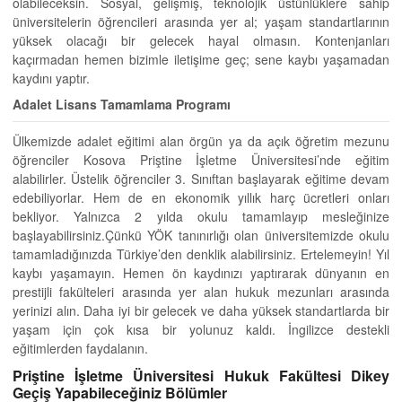
olabileceksin. Sosyal, gelişmiş, teknolojik üstünlüklere sahip
üniversitelerin öğrencileri arasında yer al; yaşam standartlarının
yüksek olacağı bir gelecek hayal olmasın. Kontenjanları
kaçırmadan hemen bizimle iletişime geç; sene kaybı yaşamadan
kaydını yaptır.
Adalet Lisans Tamamlama Programı
Ülkemizde adalet eğitimi alan örgün ya da açık öğretim mezunu
öğrenciler Kosova Priştine İşletme Üniversitesi’nde eğitim
alabilirler. Üstelik öğrenciler 3. Sınıftan başlayarak eğitime devam
edebiliyorlar. Hem de en ekonomik yıllık harç ücretleri onları
bekliyor. Yalnızca 2 yılda okulu tamamlayıp mesleğinize
başlayabilirsiniz.Çünkü YÖK tanınırlığı olan üniversitemizde okulu
tamamladığınızda Türkiye’den denklik alabilirsiniz. Ertelemeyin! Yıl
kaybı yaşamayın. Hemen ön kaydınızı yaptırarak dünyanın en
prestijli fakülteleri arasında yer alan hukuk mezunları arasında
yerinizi alın. Daha iyi bir gelecek ve daha yüksek standartlarda bir
yaşam için çok kısa bir yolunuz kaldı. İngilizce destekli
eğitimlerden faydalanın.
Priştine İşletme Üniversitesi Hukuk Fakültesi Dikey
Geçiş Yapabileceğiniz Bölümler