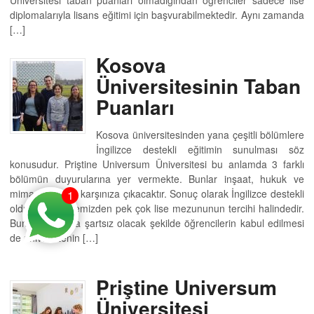
Üniversitesi taban puanları olmadığından öğrenciler sadece lise
diplomalarıyla lisans eğitimi için başvurabilmektedir. Aynı zamanda
[…]
Kosova
Üniversitesinin Taban
Puanları
Kosova üniversitesinden yana çeşitli bölümlere
İngilizce destekli eğitimin sunulması söz
konusudur. Priştine Universum Üniversitesi bu anlamda 3 farklı
bölümün duyurularına yer vermekte. Bunlar inşaat, hukuk ve
mimarlık olarak karşınıza çıkacaktır. Sonuç olarak İngilizce destekli
1
olduğu için ülkemizden pek çok lise mezununun tercihi halindedir.
Bunun yanı sıra şartsız olacak şekilde öğrencilerin kabul edilmesi
de üniversitenin […]
Priştine Universum
Üniversitesi