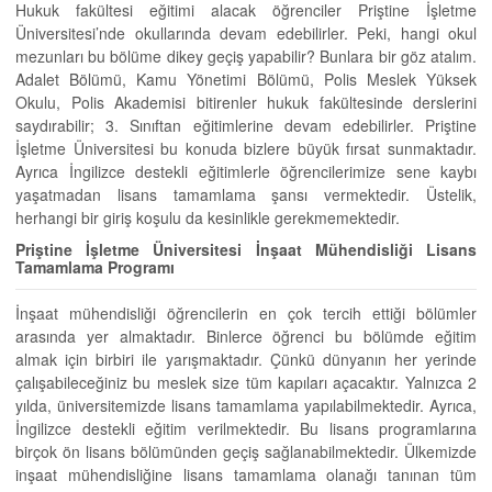
Hukuk fakültesi eğitimi alacak öğrenciler Priştine İşletme
Üniversitesi’nde okullarında devam edebilirler. Peki, hangi okul
mezunları bu bölüme dikey geçiş yapabilir? Bunlara bir göz atalım.
Adalet Bölümü, Kamu Yönetimi Bölümü, Polis Meslek Yüksek
Okulu, Polis Akademisi bitirenler hukuk fakültesinde derslerini
saydırabilir; 3. Sınıftan eğitimlerine devam edebilirler. Priştine
İşletme Üniversitesi bu konuda bizlere büyük fırsat sunmaktadır.
Ayrıca İngilizce destekli eğitimlerle öğrencilerimize sene kaybı
yaşatmadan lisans tamamlama şansı vermektedir. Üstelik,
herhangi bir giriş koşulu da kesinlikle gerekmemektedir.
Priştine İşletme Üniversitesi İnşaat Mühendisliği Lisans
Tamamlama Programı
İnşaat mühendisliği öğrencilerin en çok tercih ettiği bölümler
arasında yer almaktadır. Binlerce öğrenci bu bölümde eğitim
almak için birbiri ile yarışmaktadır. Çünkü dünyanın her yerinde
çalışabileceğiniz bu meslek size tüm kapıları açacaktır. Yalnızca 2
yılda, üniversitemizde lisans tamamlama yapılabilmektedir. Ayrıca,
İngilizce destekli eğitim verilmektedir. Bu lisans programlarına
birçok ön lisans bölümünden geçiş sağlanabilmektedir. Ülkemizde
inşaat mühendisliğine lisans tamamlama olanağı tanınan tüm