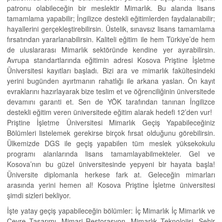
patronu olabileceğin bir meslektir Mimarlık. Bu alanda lisans
tamamlama yapabilir; İngilizce destekli eğitimlerden faydalanabilir;
hayallerini gerçekleştirebilirsin. Üstelik, sınavsız lisans tamamlama
fırsatından yararlanabilirsin. Kaliteli eğitim ile hem Türkiye’de hem
de uluslararası Mimarlık sektöründe kendine yer ayırabilirsin.
Avrupa standartlarında eğitimin adresi Kosova Priştine İşletme
Üniversitesi kayıtları başladı. Bizi ara ve mimarlık fakültesindeki
yerini bugünden ayırtmanın rahatlığı ile arkana yaslan. Ön kayıt
evraklarını hazırlayarak bize teslim et ve öğrenciliğinin üniversitede
devamını garanti et. Sen de YÖK tarafından tanınan İngilizce
destekli eğitim veren üniversitede eğitim alarak hedefi 12’den vur!
Priştine İşletme Üniversitesi Mimarlık Geçiş Yapabileceğiniz
Bölümleri listelemek gerekirse birçok fırsat olduğunu görebilirsin.
Ülkemizde DGS ile geçiş yapabilen tüm meslek yüksekokulu
programı alanlarında lisans tamamlayabilmekteler. Gel ve
Kosova’nın bu güzel üniversitesinde yepyeni bir hayata başla!
Üniversite diplomanla herkese fark at. Geleceğin mimarları
arasında yerini hemen al! Kosova Priştine İşletme üniversitesi
şimdi sizleri bekliyor.
İşte yatay geçiş yapabileceğin bölümler: İç Mimarlık İç Mimarlık ve
Çevre Tasarımı, Mimari Restorasyon, Mimarlık Teknolojisi, Şehir