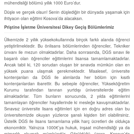
mühendisliği bölümü yıllık 1000 Euro’dur.
Düşle ve gerçek olsun! Senin düşlediğin bir dünyada yaşamak için
ihtiyacın olan eğitimi Kosova’da alacaksın.
Priştine İşletme Üniversitesi Dikey Geçiş Bölümlerimiz
Ülkemizde 2 yıllık yüksekokullarında birçok farklı alanda öğrenci
yetiştirilmektedir. Bu önlisans bölümlerinden öğrenciler, Tekniker
ünvanı ile mezun olmaktadırlar. Daha sonrasında, DGS sınavı ile
başarılı olan öğrenciler eğitimlerini lisansa tamamlamaktadırlar.
Ancak tabii ki, 120 sorudan oluşan bir sınavda mümkün olan en
yüksek puana ulaşmak gerekmektedir. Maalesef, üniversite
kontenjanları da DGS ile alımlarda her bölüm için kısıtlı
kontenjanlardan ibarettir. Bu sebeple öğrenciler, Yükseköğretim
Kurumu tarafından tanınan yurtdışı üniversitelerde eğitim
almaktadırlar. Tüm bunların sonucunda, 2 yılda eğitimlerini
tamamlayan öğrenciler hayallerinde ki mesleğe kavuşmaktadırlar.
Sınavsız üniversite lisans eğitimleri için en doğru adres olan bu
üniversitemizde okuyan yüzlerce şanslı kişiden biri olabilirsiniz.
Üstelik DGS ile lisans tamamlama yıllık harç ücretleri de oldukça
ekonomiktir. Yalnızca 1000€’ya hukuk, inşaat mühendisliği ya da
mimarlık okumak mümkündür. Görüldüğü üzere, Kosova’da