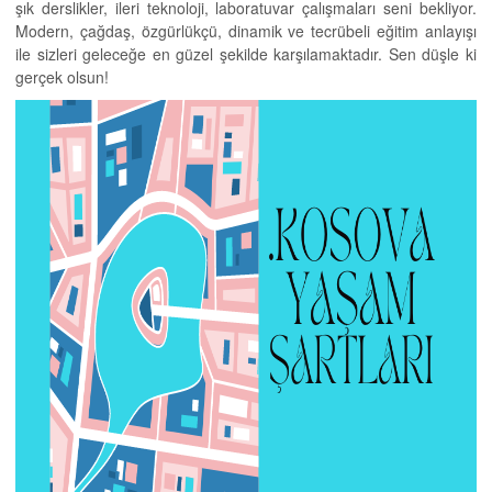
şık derslikler, ileri teknoloji, laboratuvar çalışmaları seni bekliyor.
Modern, çağdaş, özgürlükçü, dinamik ve tecrübeli eğitim anlayışı
ile sizleri geleceğe en güzel şekilde karşılamaktadır. Sen düşle ki
gerçek olsun!