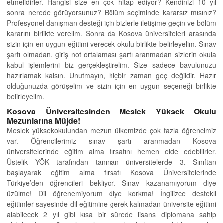
etmelidirler. Hangisi size en çok hitap ediyor? Kendinizi 10 yıl
sonra nerede görüyorsunuz? Bölüm seçiminde kararsız mısınız?
Profesyonel danışman desteği için bizlerle iletişime geçin ve bölüm
kararını birlikte verelim. Sonra da Kosova üniversiteleri arasında
sizin için en uygun eğitimi verecek okulu birlikte belirleyelim. Sınav
şartı olmadan, giriş not ortalaması şartı aranmadan sizlerin okula
kabul işlemlerini biz gerçekleştirelim. Size sadece bavulunuzu
hazırlamak kalsın. Unutmayın, hiçbir zaman geç değildir. Hazır
olduğunuzda görüşelim ve sizin için en uygun seçeneği birlikte
belirleyelim.
Kosova Üniversitesinden Meslek Yüksek Okulu
Mezunlarına Müjde!
Meslek yüksekokulundan mezun ülkemizde çok fazla öğrencimiz
var. Öğrencilerimiz sınav şartı aranmadan Kosova
üniversitelerinde eğitim alma fırsatını hemen elde edebilirler.
Üstelik YÖK tarafından tanınan üniversitelerde 3. Sınıftan
başlayarak eğitim alma fırsatı Kosova Üniversitelerinde
Türkiye’den öğrencileri bekliyor. Sınav kazanamıyorum diye
üzülme! Dil öğrenemiyorum diye korkma! İngilizce destekli
eğitimler sayesinde dil eğitimine gerek kalmadan üniversite eğitimi
alabilecek 2 yıl gibi kısa bir sürede lisans diplomana sahip