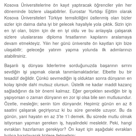
Kosova Üniversitelerine ön kayıt yaptıracak öğrenciler yılın her
döneminde bizlere ulaşabilirler. Eurostar Yurtdışı Eğitim olarak
Kosova Üniversiteleri Türkiye temsilciliğini üstlenmiş olan bizler
sizler için daima daha iyi bir gelecek hayaliyle yola çıktık. Sizin için
en iyi olan, bizim için de en iyi oldu ve bu anlayışla çalışarak
sizlere uluslararası diploma fırsatlarının kapılarını aralamaya
devam etmekteyiz. Yılın her günü üniversite ön kayıtları için bize
ulaşabilir; geleceğe yatırım yapma yolunda ilk adımlarınızı
atabilirsiniz.
Başarılı iş dünyası liderlerine sorduğunuzda başarının sırrını
sevdiğin işi yapmak olarak tanımlamaktadırlar. Elbette bu bir
tesadüf değildir. Çünkü sevmediğin iş olduktan sonra dünyanın en
kolay işinde dahi mutsuz olursun. Üstelik ne kadar maddi kazanç
sağladığının da bir önemi kalmaz. Eğer gerçekten sevdiğin bir iş
yapıyorsan o zaman dünyanın en zor işi olsa bile sen mutlusundur.
Özetle, mesleğin; senin tüm dünyandır. Hepimiz günün en az 8
saatini çalışarak geçiriyoruz ki bu süre genelde uzuyor. Bu da
günün, yani hayatın en az 3’te 1’i demek. Bu sürede mutlu olmak
istiyorsan yapman gereken iş, hayalindeki meslektir. Peki, hangi
evrakları hazırlaman gerekiyor? Ön kayıt için aşağıdaki evrakları
hızlıca hazırlayarak bizlere iletmelisin: