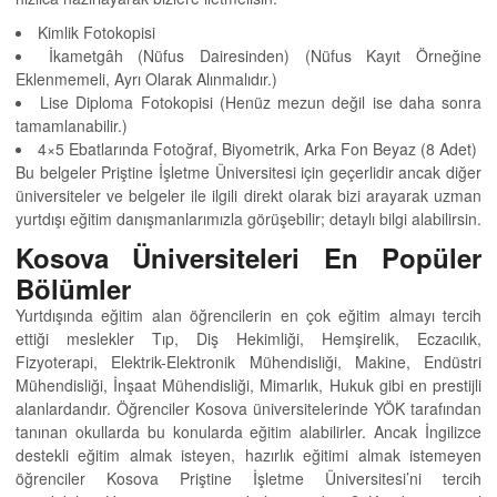
Kimlik Fotokopisi
İkametgâh (Nüfus Dairesinden) (Nüfus Kayıt Örneğine
Eklenmemeli, Ayrı Olarak Alınmalıdır.)
Lise Diploma Fotokopisi (Henüz mezun değil ise daha sonra
tamamlanabilir.)
4×5 Ebatlarında Fotoğraf, Biyometrik, Arka Fon Beyaz (8 Adet)
Bu belgeler Priştine İşletme Üniversitesi için geçerlidir ancak diğer
üniversiteler ve belgeler ile ilgili direkt olarak bizi arayarak uzman
yurtdışı eğitim danışmanlarımızla görüşebilir; detaylı bilgi alabilirsin.
Kosova Üniversiteleri En Popüler
Bölümler
Yurtdışında eğitim alan öğrencilerin en çok eğitim almayı tercih
ettiği meslekler Tıp, Diş Hekimliği, Hemşirelik, Eczacılık,
Fizyoterapi, Elektrik-Elektronik Mühendisliği, Makine, Endüstri
Mühendisliği, İnşaat Mühendisliği, Mimarlık, Hukuk gibi en prestijli
alanlardandır. Öğrenciler Kosova üniversitelerinde YÖK tarafından
tanınan okullarda bu konularda eğitim alabilirler. Ancak İngilizce
destekli eğitim almak isteyen, hazırlık eğitimi almak istemeyen
öğrenciler Kosova Priştine İşletme Üniversitesi’ni tercih