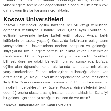
yurtdışı eğitim seçenekleri değerlendirildiğinde tüm ülkelerden çok
daha uygun fiyatlar karşımıza çıkmaktadır.
Kosova Üniversiteleri
Kosova üniversiteleri eğitim hayatına her yıl kattığı yeniliklerle
öğrencileri yetiştiriyor. Dinamik, ilerici, Çağa ayak uyduran bu
eğitimler sayesinde herkes kaliteli eğitim alıyor. Ayrıca, farklı
kültürlerin bir arada yaşadığı Kosova’da farklılıkların buluşmasını
yaşayacaksınız. Üniversitelerin modern kampüsü ve geleceğin
ihtiyaçlarına uygun eğitim formatı ile dikkat çeken üniversiteler
uluslararası birçok öğrencinin buluşma noktasıdır. Yenilikçi,
bilimsel, öğrenme odaklı bir eğitim olanağı sumaktadır. Burada
eğitim alan öğrenciler kendi alanlarında tam donanımlı olarak
yetiştirilmektedirler. En son teknolojilerin kullanıldığı, laboratuvar
ortamlarının yer aldığı üniversiteler öğrencilerine kendi meslekleri
ile ilgili tecrübe kazanma şansı tanımaktadır. Tüm bunların yanında
hayallerini gerçekleştirmek üzere Kosova üniversitelerini tercih
eden öğrenciler uluslararası iş fırsatları da bulmaktadırlar. Daha iyi
bir gelecek için daha iyi bir eğitim için sen de var mısın?
Kosova Üniversiteleri Ön Kayıt Evrakları