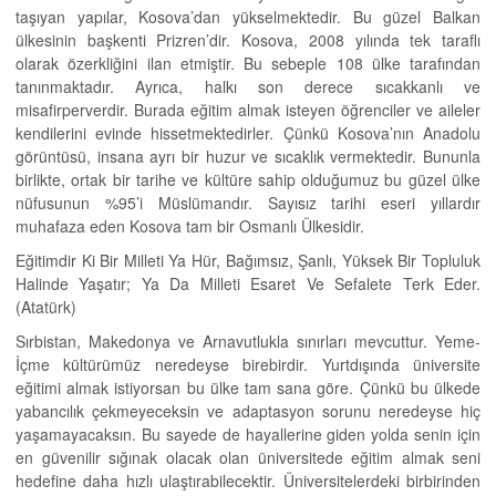
taşıyan yapılar, Kosova’dan yükselmektedir. Bu güzel Balkan
ülkesinin başkenti Prizren’dir. Kosova, 2008 yılında tek taraflı
olarak özerkliğini ilan etmiştir. Bu sebeple 108 ülke tarafından
tanınmaktadır. Ayrıca, halkı son derece sıcakkanlı ve
misafirperverdir. Burada eğitim almak isteyen öğrenciler ve aileler
kendilerini evinde hissetmektedirler. Çünkü Kosova’nın Anadolu
görüntüsü, insana ayrı bir huzur ve sıcaklık vermektedir. Bununla
birlikte, ortak bir tarihe ve kültüre sahip olduğumuz bu güzel ülke
nüfusunun %95’i Müslümandır. Sayısız tarihi eseri yıllardır
muhafaza eden Kosova tam bir Osmanlı Ülkesidir.
Eğitimdir Ki Bir Milleti Ya Hür, Bağımsız, Şanlı, Yüksek Bir Topluluk
Halinde Yaşatır; Ya Da Milleti Esaret Ve Sefalete Terk Eder.
(Atatürk)
Sırbistan, Makedonya ve Arnavutlukla sınırları mevcuttur. Yeme-
İçme kültürümüz neredeyse birebirdir. Yurtdışında üniversite
eğitimi almak istiyorsan bu ülke tam sana göre. Çünkü bu ülkede
yabancılık çekmeyeceksin ve adaptasyon sorunu neredeyse hiç
yaşamayacaksın. Bu sayede de hayallerine giden yolda senin için
en güvenilir sığınak olacak olan üniversitede eğitim almak seni
hedefine daha hızlı ulaştırabilecektir. Üniversitelerdeki birbirinden