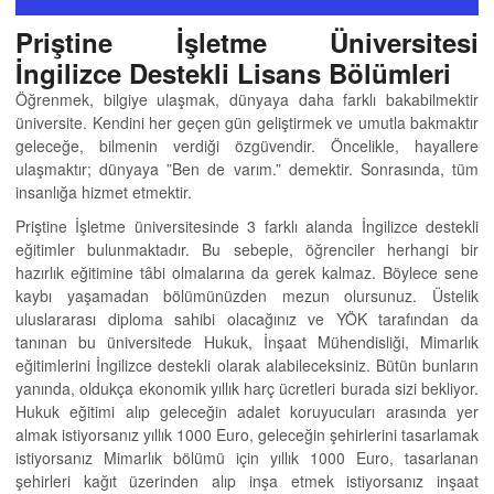
Priştine İşletme Üniversitesi
İngilizce Destekli Lisans Bölümleri
Öğrenmek, bilgiye ulaşmak, dünyaya daha farklı bakabilmektir
üniversite. Kendini her geçen gün geliştirmek ve umutla bakmaktır
geleceğe, bilmenin verdiği özgüvendir. Öncelikle, hayallere
ulaşmaktır; dünyaya ”Ben de varım.” demektir. Sonrasında, tüm
insanlığa hizmet etmektir.
Priştine İşletme üniversitesinde 3 farklı alanda İngilizce destekli
eğitimler bulunmaktadır. Bu sebeple, öğrenciler herhangi bir
hazırlık eğitimine tâbi olmalarına da gerek kalmaz. Böylece sene
kaybı yaşamadan bölümünüzden mezun olursunuz. Üstelik
uluslararası diploma sahibi olacağınız ve YÖK tarafından da
tanınan bu üniversitede Hukuk, İnşaat Mühendisliği, Mimarlık
eğitimlerini İngilizce destekli olarak alabileceksiniz. Bütün bunların
yanında, oldukça ekonomik yıllık harç ücretleri burada sizi bekliyor.
Hukuk eğitimi alıp geleceğin adalet koruyucuları arasında yer
almak istiyorsanız yıllık 1000 Euro, geleceğin şehirlerini tasarlamak
istiyorsanız Mimarlık bölümü için yıllık 1000 Euro, tasarlanan
şehirleri kağıt üzerinden alıp inşa etmek istiyorsanız inşaat