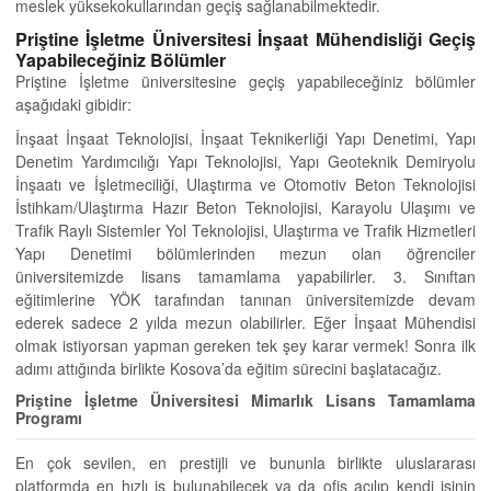
meslek yüksekokullarından geçiş sağlanabilmektedir.
Priştine İşletme Üniversitesi İnşaat Mühendisliği Geçiş
Yapabileceğiniz Bölümler
Priştine İşletme üniversitesine geçiş yapabileceğiniz bölümler
aşağıdaki gibidir:
İnşaat İnşaat Teknolojisi, İnşaat Teknikerliği Yapı Denetimi, Yapı
Denetim Yardımcılığı Yapı Teknolojisi, Yapı Geoteknik Demiryolu
İnşaatı ve İşletmeciliği, Ulaştırma ve Otomotiv Beton Teknolojisi
İstihkam/Ulaştırma Hazır Beton Teknolojisi, Karayolu Ulaşımı ve
Trafik Raylı Sistemler Yol Teknolojisi, Ulaştırma ve Trafik Hizmetleri
Yapı Denetimi bölümlerinden mezun olan öğrenciler
üniversitemizde lisans tamamlama yapabilirler. 3. Sınıftan
eğitimlerine YÖK tarafından tanınan üniversitemizde devam
ederek sadece 2 yılda mezun olabilirler. Eğer İnşaat Mühendisi
olmak istiyorsan yapman gereken tek şey karar vermek! Sonra ilk
adımı attığında birlikte Kosova’da eğitim sürecini başlatacağız.
Priştine İşletme Üniversitesi Mimarlık Lisans Tamamlama
Programı
En çok sevilen, en prestijli ve bununla birlikte uluslararası
platformda en hızlı iş bulunabilecek ya da ofis açılıp kendi işinin