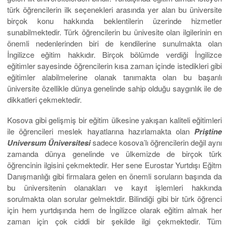
türk öğrencilerin ilk seçenekleri arasında yer alan bu üniversite
birçok konu hakkında beklentilerin üzerinde hizmetler
sunabilmektedir. Türk öğrencilerin bu ünivesite olan ilgilerinin en
önemli nedenlerinden biri de kendilerine sunulmakta olan
İngilizce eğitim hakkıdır. Birçok bölümde verdiği İngilizce
eğitimler sayesinde öğrencilerin kısa zaman içinde istedikleri gibi
eğitimler alabilmelerine olanak tanımakta olan bu başarılı
üniversite özellikle dünya genelinde sahip olduğu saygınlık ile de
dikkatleri çekmektedir.
Kosova gibi gelişmiş bir eğitim ülkesine yakışan kaliteli eğitimleri
ile öğrencileri meslek hayatlarına hazırlamakta olan
Priştine
Universum Üniversitesi
sadece kosova’lı öğrencilerin değil aynı
zamanda dünya genelinde ve ülkemizde de birçok türk
öğrencinin ilgisini çekmektedir. Her sene Eurostar Yurtdışı Eğitm
Danışmanlığı gibi firmalara gelen en önemli soruların başında da
bu üniversitenin olanakları ve kayıt işlemleri hakkında
sorulmakta olan sorular gelmektdir. Bilindiği gibi bir türk öğrenci
için hem yurtdışında hem de İngilizce olarak eğitim almak her
zaman için çok ciddi bir şekilde ilgi çekmektedir. Tüm