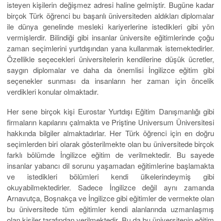
isteyen kişilerin değişmez adresi haline gelmiştir. Bugüne kadar
birçok Türk öğrenci bu başarılı üniversiteden aldıkları diplomalar
ile dünya genelinde mesleki kariyerlerine istedikleri gibi yön
vermişlerdir. Bilindiği gibi insanlar üniversite eğitimlerinde çoğu
zaman seçimlerini yurtdışından yana kullanmak istemektedirler.
Özellikle seçecekleri üniversitelerin kendilerine düşük ücretler,
saygın diplomalar ve daha da önemlisi İngilizce eğitim gibi
seçenekler sunması da insanların her zaman için öncelik
verdikleri konular olmaktadır.
Her sene birçok kişi Eurostar Yurtdışı Eğitim Danışmanlığı gibi
firmaların kapılarını çalmakta ve Priştine Universum Üniversitesi
hakkında bilgiler almaktadırlar. Her Türk öğrenci için en doğru
seçimlerden biri olarak gösterilmekte olan bu üniversitede birçok
farklı bölümde İngilizce eğitim de verilmektedir. Bu sayede
insanlar yabancı dil sorunu yaşamadan eğitimlerine başlamakta
ve istedikleri bölümleri kendi ülkelerindeymiş gibi
okuyabilmektedirler. Sadece İngilizce değil aynı zamanda
Arnavutça, Boşnakça ve İngilizce gibi eğitimler de vermekte olan
bu üniversitede tüm eğitimler kendi alanlarında uzmanlaşmış
olan kişiler tarafından verilmektedir. Bu da bu üniversitenin eğitim