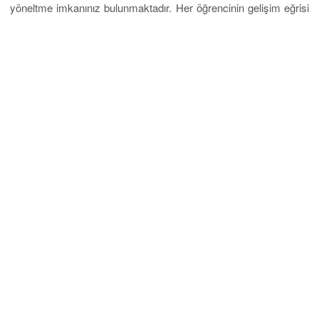
yöneltme imkanınız bulunmaktadır. Her öğrencinin gelişim eğrisi
bu şekilde detaylı bir biçimde incelenmektedir. Bu konular
hakkında
Eurostar Yurtdışı Eğitim Danışmanlığı
aracılığı ile
daha fazla bilgi elde edebilirsiniz.
Mobil Uygulama
Üniversiteler
Universum Üniversitesi
Fama Üniversitesi
AAB Üniversitesi