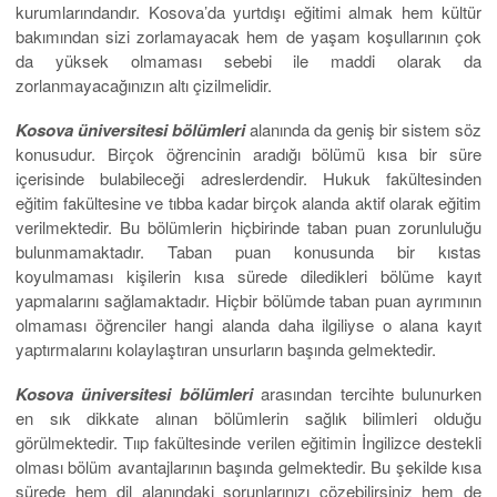
kurumlarındandır. Kosova’da yurtdışı eğitimi almak hem kültür
bakımından sizi zorlamayacak hem de yaşam koşullarının çok
da yüksek olmaması sebebi ile maddi olarak da
zorlanmayacağınızın altı çizilmelidir.
Kosova üniversitesi bölümleri
alanında da geniş bir sistem söz
konusudur. Birçok öğrencinin aradığı bölümü kısa bir süre
içerisinde bulabileceği adreslerdendir. Hukuk fakültesinden
eğitim fakültesine ve tıbba kadar birçok alanda aktif olarak eğitim
verilmektedir. Bu bölümlerin hiçbirinde taban puan zorunluluğu
bulunmamaktadır. Taban puan konusunda bir kıstas
koyulmaması kişilerin kısa sürede diledikleri bölüme kayıt
yapmalarını sağlamaktadır. Hiçbir bölümde taban puan ayrımının
olmaması öğrenciler hangi alanda daha ilgiliyse o alana kayıt
yaptırmalarını kolaylaştıran unsurların başında gelmektedir.
Kosova üniversitesi bölümleri
arasından tercihte bulunurken
en sık dikkate alınan bölümlerin sağlık bilimleri olduğu
görülmektedir. Tııp fakültesinde verilen eğitimin İngilizce destekli
olması bölüm avantajlarının başında gelmektedir. Bu şekilde kısa
sürede hem dil alanındaki sorunlarınızı çözebilirsiniz hem de