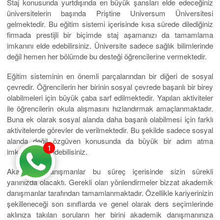
Staj konusunda yurtdışında en büyük şansları elde edeceğiniz
üniversitelerin başında Priştine Universum Üniversitesi
gelmektedir. Bu eğitim sistemi içerisinde kısa sürede dilediğiniz
firmada prestijli bir biçimde staj aşamanızı da tamamlama
imkanını elde edebilirsiniz. Üniversite sadece sağlık bilimlerinde
değil hemen her bölümde bu desteği öğrencilerine vermektedir.
Eğitim sisteminin en önemli parçalarından bir diğeri de sosyal
çevredir. Öğrencilerin her birinin sosyal çevrede başarılı bir birey
olabilmeleri için büyük çaba sarf edilmektedir. Yapılan aktiviteler
ile öğrencilerin okula alışmasını hızlandırmak amaçlanmaktadır.
Buna ek olarak sosyal alanda daha başarılı olabilmesi için farklı
aktivitelerde görevler de verilmektedir. Bu şekilde sadece sosyal
alanda değil özgüven konusunda da büyük bir adım atma
1
imkanını elde edebilisiniz.
Akademik danışmanlar bu süreç içerisinde sizin sürekli
yanınızda olacaktı. Gerekli olan yönlendirmeler bizzat akademik
danışmanlar tarafından tamamlanmaktadır. Özellikle kariyerinizin
şekilleneceği son sınıflarda ve genel olarak ders seçimlerinde
aklınıza takılan soruların her birini akademik danışmanınıza