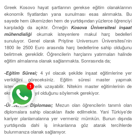
Greek Kosovo hayat şartlarının gerekse eğitim olanaklarının
ekonomik fiyatlardan yana sunulması esas alınmakta. Bu
sayede hem ülkemizden hem de yurtdışından yüzlerce öğrenciyi
karşıladığı da açıktır. Örneğin
Kosova Üniversitesi inşaat
mühendisliği
okumak isteyenlere makul harç bedelleri
sunuluyor. Genel olarak Priştine Universum Üniversitesi’nin
1800 ile 2500 Euro arasında harç bedellerine sahip olduğunu
belirtmek gereklidir. Öğrencilerin harçlarını yatırmaları halinde
eğitim almalarına olanak sağlanmakta. Sonrasında da;
-Eğitim Süresi;
4 yıl olacak şekilde inşaat eğitimlerine yer
verildiğini göreceksiniz. Eğitim süresi master yapmak
1
isteyenlere yönelik uzayabilir. Nitekim master eğitimlerinin de
ekstra olarak 2 yıl olduğunu söylemek gerekiyor.
-Üniversite Diploması;
Mezun olan öğrencilerin tanımlı olan
diplomalara sahip olacakları ifade edilmekte. Yani Türkiye’de
kariyer planlamalarına yer vermeniz mümkün. Bunun dışında
yurtdışında dahi iş imkanlarına göz atarak tercihlerde
bulunmanıza olanak sağlanıyor.