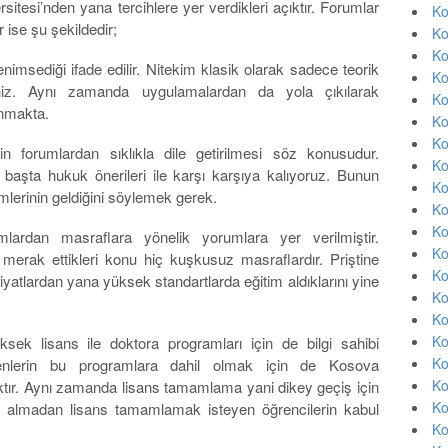
itesi’nden yana tercihlere yer verdikleri açıktır. Forumlar
Ko
 ise şu şekildedir;
Ko
Ko
enimsediği ifade edilir. Nitekim klasik olarak sadece teorik
Ko
siniz. Aynı zamanda uygulamalardan da yola çıkılarak
Ko
lınmakta.
Ko
Ko
rin forumlardan sıklıkla dile getirilmesi söz konusudur.
Ko
 başta hukuk önerileri ile karşı karşıya kalıyoruz. Bunun
Ko
lerinin geldiğini söylemek gerek.
Ko
Ko
lardan masraflara yönelik yorumlara yer verilmiştir.
Ko
 merak ettikleri konu hiç kuşkusuz masraflardır. Priştine
Ko
yatlardan yana yüksek standartlarda eğitim aldıklarını yine
Ko
Ko
Ko
sek lisans ile doktora programları için de bilgi sahibi
Ko
teyenlerin bu programlara dahil olmak için de Kosova
Ko
çıktır. Aynı zamanda lisans tamamlama yani dikey geçiş için
Ko
el almadan lisans tamamlamak isteyen öğrencilerin kabul
Ko