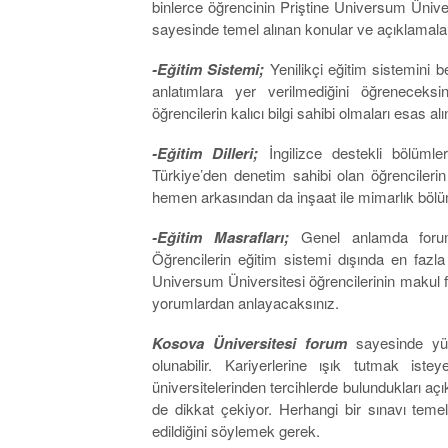
binlerce öğrencinin Priştine Universum Ünivers
sayesinde temel alınan konular ve açıklamalar
-Eğitim Sistemi;
Yenilikçi eğitim sistemini b
anlatımlara yer verilmediğini öğrenecek
öğrencilerin kalıcı bilgi sahibi olmaları esas a
-Eğitim Dilleri;
İngilizce destekli bölümle
Türkiye’den denetim sahibi olan öğrencilerin
hemen arkasından da inşaat ile mimarlık bölüm
-Eğitim Masrafları;
Genel anlamda forum
Öğrencilerin eğitim sistemi dışında en fazla
Universum Üniversitesi öğrencilerinin makul fi
yorumlardan anlayacaksınız.
Kosova Üniversitesi forum
sayesinde yük
olunabilir. Kariyerlerine ışık tutmak is
üniversitelerinden tercihlerde bulundukları a
de dikkat çekiyor. Herhangi bir sınavı tem
edildiğini söylemek gerek.