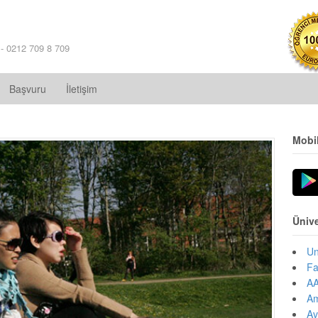
 - 0212 709 8 709
Başvuru
İletişim
Mobi
Ünive
Un
Fa
AA
Am
Av