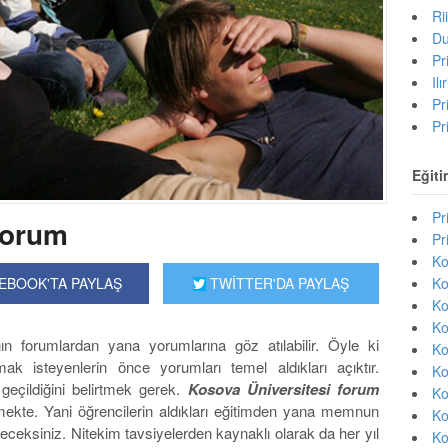
Ri
Du
Pr
Il
Pr
Pr
Eğiti
Pr
Forum
Pr
Ko
Ko
EBOOK'TA PAYLAŞ
TWİTTER'DA PAYLAŞ
Ko
Ko
ın forumlardan yana yorumlarına göz atılabilir. Öyle ki
Ko
ak isteyenlerin önce yorumları temel aldıkları açıktır.
Ko
 geçildiğini belirtmek gerek.
Kosova Üniversitesi forum
Ko
mekte. Yani öğrencilerin aldıkları eğitimden yana memnun
Ko
öreceksiniz. Nitekim tavsiyelerden kaynaklı olarak da her yıl
Ko