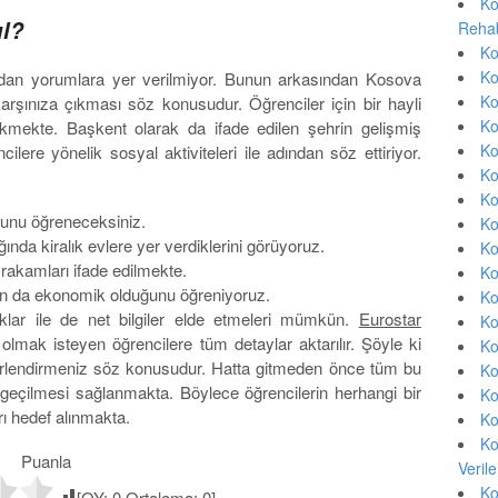
Ko
ıl?
Rehab
Ko
Ko
rdan yorumlara yer verilmiyor. Bunun arkasından Kosova
Ko
karşınıza çıkması söz konusudur. Öğrenciler için bir hayli
Ko
ekmekte. Başkent olarak da ifade edilen şehrin gelişmiş
Ko
lere yönelik sosyal aktiviteleri ile adından söz ettiriyor.
Ko
Ko
ğunu öğreneceksiniz.
Ko
ında kiralık evlere yer verdiklerini görüyoruz.
Ko
rakamları ifade edilmekte.
Ko
ın da ekonomik olduğunu öğreniyoruz.
Ko
klar ile de net bilgiler elde etmeleri mümkün.
Eurostar
Ko
 olmak isteyen öğrencilere tüm detaylar aktarılır. Şöyle ki
Ko
ğerlendirmeniz söz konusudur. Hatta gitmeden önce tüm bu
Ko
geçilmesi sağlanmakta. Böylece öğrencilerin herhangi bir
Ko
ı hedef alınmakta.
Ko
Ko
Puanla
Veril
Ko
[OY:
0
Ortalama:
0
]