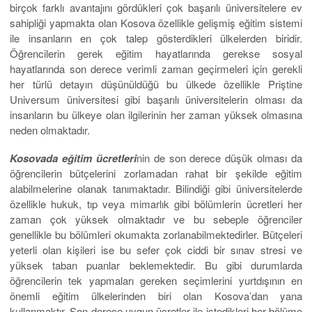
birçok farklı avantajını gördükleri çok başarılı üniversitelere ev
sahipliği yapmakta olan Kosova özellikle gelişmiş eğitim sistemi
ile insanların en çok talep gösterdikleri ülkelerden biridir.
Öğrencilerin gerek eğitim hayatlarında gerekse sosyal
hayatlarında son derece verimli zaman geçirmeleri için gerekli
her türlü detayın düşünüldüğü bu ülkede özellikle Priştine
Universum üniversitesi gibi başarılı üniversitelerin olması da
insanların bu ülkeye olan ilgilerinin her zaman yüksek olmasına
neden olmaktadır.
Kosovada eğitim ücretleri
nin de son derece düşük olması da
öğrencilerin bütçelerini zorlamadan rahat bir şekilde eğitim
alabilmelerine olanak tanımaktadır. Bilindiği gibi üniversitelerde
özellikle hukuk, tıp veya mimarlık gibi bölümlerin ücretleri her
zaman çok yüksek olmaktadır ve bu sebeple öğrenciler
genellikle bu bölümleri okumakta zorlanabilmektedirler. Bütçeleri
yeterli olan kişileri ise bu sefer çok ciddi bir sınav stresi ve
yüksek taban puanlar beklemektedir. Bu gibi durumlarda
öğrencilerin tek yapmaları gereken seçimlerini yurtdışının en
önemli eğitim ülkelerinden biri olan Kosova’dan yana
kullanmaktır. Son derece uygun ücretler ile istedikleri her bölüme