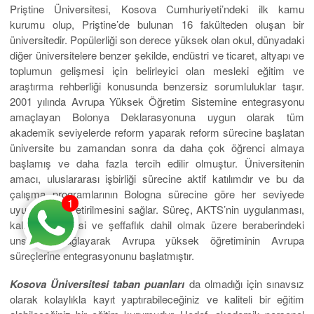
Priştine Üniversitesi, Kosova Cumhuriyeti’ndeki ilk kamu
kurumu olup, Priştine’de bulunan 16 fakülteden oluşan bir
üniversitedir. Popülerliği son derece yüksek olan okul, dünyadaki
diğer üniversitelere benzer şekilde, endüstri ve ticaret, altyapı ve
toplumun gelişmesi için belirleyici olan mesleki eğitim ve
araştırma rehberliği konusunda benzersiz sorumluluklar taşır.
2001 yılında Avrupa Yüksek Öğretim Sistemine entegrasyonu
amaçlayan Bolonya Deklarasyonuna uygun olarak tüm
akademik seviyelerde reform yaparak reform sürecine başlatan
üniversite bu zamandan sonra da daha çok öğrenci almaya
başlamış ve daha fazla tercih edilir olmuştur. Üniversitenin
amacı, uluslararası işbirliği sürecine aktif katılımdır ve bu da
çalışma programlarının Bologna sürecine göre her seviyede
1
uyumlu hale getirilmesini sağlar. Süreç, AKTS’nin uygulanması,
kalite güvencesi ve şeffaflık dahil olmak üzere beraberindeki
unsurları sağlayarak Avrupa yüksek öğretiminin Avrupa
süreçlerine entegrasyonunu başlatmıştır.
Kosova Üniversitesi taban puanları
da olmadığı için sınavsız
olarak kolaylıkla kayıt yaptırabileceğiniz ve kaliteli bir eğitim