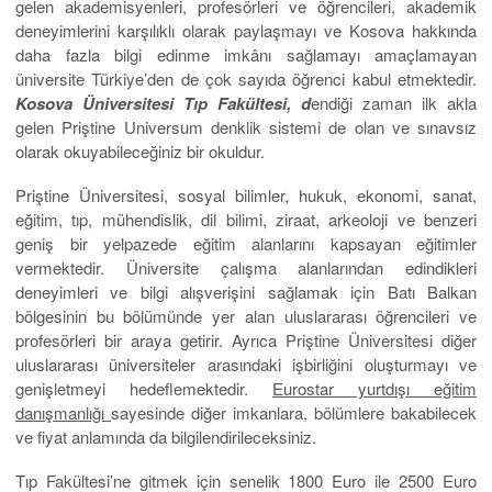
gelen akademisyenleri, profesörleri ve öğrencileri, akademik
deneyimlerini karşılıklı olarak paylaşmayı ve Kosova hakkında
daha fazla bilgi edinme imkânı sağlamayı amaçlamayan
üniversite Türkiye’den de çok sayıda öğrenci kabul etmektedir.
Kosova Üniversitesi Tıp Fakültesi, d
endiği zaman ilk akla
gelen Priştine Universum denklik sistemi de olan ve sınavsız
olarak okuyabileceğiniz bir okuldur.
Priştine Üniversitesi, sosyal bilimler, hukuk, ekonomi, sanat,
eğitim, tıp, mühendislik, dil bilimi, ziraat, arkeoloji ve benzeri
geniş bir yelpazede eğitim alanlarını kapsayan eğitimler
vermektedir. Üniversite çalışma alanlarından edindikleri
deneyimleri ve bilgi alışverişini sağlamak için Batı Balkan
bölgesinin bu bölümünde yer alan uluslararası öğrencileri ve
profesörleri bir araya getirir. Ayrıca Priştine Üniversitesi diğer
uluslararası üniversiteler arasındaki işbirliğini oluşturmayı ve
genişletmeyi hedeflemektedir.
Eurostar yurtdışı eğitim
danışmanlığı
sayesinde diğer imkanlara, bölümlere bakabilecek
ve fiyat anlamında da bilgilendirileceksiniz.
Tıp Fakültesi’ne gitmek için senelik 1800 Euro ile 2500 Euro