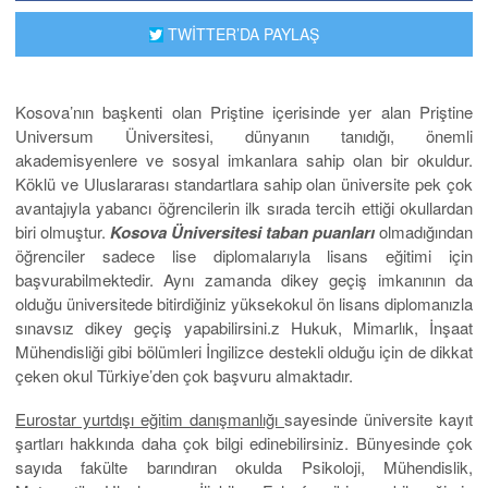
TWİTTER’DA PAYLAŞ
Kosova’nın başkenti olan Priştine içerisinde yer alan Priştine
Universum Üniversitesi, dünyanın tanıdığı, önemli
akademisyenlere ve sosyal imkanlara sahip olan bir okuldur.
Köklü ve Uluslararası standartlara sahip olan üniversite pek çok
avantajıyla yabancı öğrencilerin ilk sırada tercih ettiği okullardan
biri olmuştur.
Kosova Üniversitesi taban puanları
olmadığından
öğrenciler sadece lise diplomalarıyla lisans eğitimi için
başvurabilmektedir. Aynı zamanda dikey geçiş imkanının da
olduğu üniversitede bitirdiğiniz yüksekokul ön lisans diplomanızla
sınavsız dikey geçiş yapabilirsini.z Hukuk, Mimarlık, İnşaat
Mühendisliği gibi bölümleri İngilizce destekli olduğu için de dikkat
çeken okul Türkiye’den çok başvuru almaktadır.
Eurostar yurtdışı eğitim danışmanlığı
sayesinde üniversite kayıt
şartları hakkında daha çok bilgi edinebilirsiniz. Bünyesinde çok
sayıda fakülte barındıran okulda Psikoloji, Mühendislik,