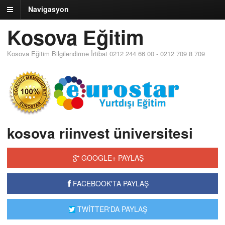
Navigasyon
Kosova Eğitim
Kosova Eğitim Bilgilendirme İrtibat 0212 244 66 00 - 0212 709 8 709
kosova riinvest üniversitesi
GOOGLE+ PAYLAŞ
FACEBOOK'TA PAYLAŞ
TWİTTER'DA PAYLAŞ