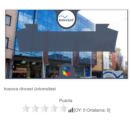
kosova riinvest üniversitesi
Puanla
[OY:
0
Ortalama:
0
]