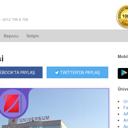
 - 0212 709 8 709
Başvuru
İletişim
i
Mobi
EBOOK'TA PAYLAŞ
TWİTTER'DA PAYLAŞ
Ünive
Un
Fa
AA
Am
Av