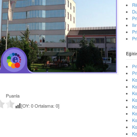
Ri
Du
Pr
Il
Pr
Pr
Eğiti
Pr
Pr
Ko
Ko
Ko
Puanla
Ko
[OY:
0
Ortalama:
0
]
Ko
Ko
Ko
Ko
Ko