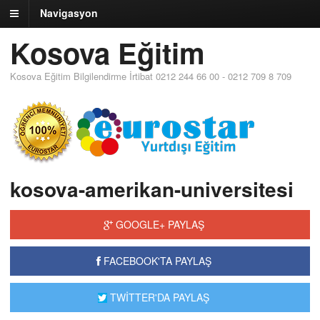
Navigasyon
Kosova Eğitim
Kosova Eğitim Bilgilendirme İrtibat 0212 244 66 00 - 0212 709 8 709
kosova-amerikan-universitesi
GOOGLE+ PAYLAŞ
FACEBOOK'TA PAYLAŞ
TWİTTER'DA PAYLAŞ