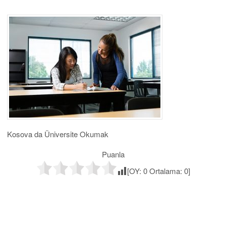
Kosova da Üniversite Okumak
Puanla
[OY:
0
Ortalama:
0
]