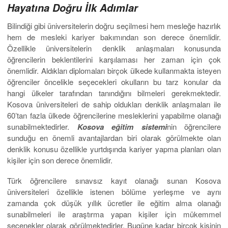
Hayatına Doğru İlk Adımlar
Bilindiği gibi üniversitelerin doğru seçilmesi hem mesleğe hazırlık
hem de mesleki kariyer bakımından son derece önemlidir.
Özellikle üniversitelerin denklik anlaşmaları konusunda
öğrencilerin beklentilerini karşılaması her zaman için çok
önemlidir. Aldıkları diplomaları birçok ülkede kullanmakta isteyen
öğrenciler öncelikle seçecekleri okulların bu tarz konular da
hangi ülkeler tarafından tanındığını bilmeleri gerekmektedir.
Kosova üniversiteleri de sahip oldukları denklik anlaşmaları ile
60’tan fazla ülkede öğrencilerine mesleklerini yapabilme olanağı
sunabilmektedirler.
Kosova eğitim sistemi
nin öğrencilere
sunduğu en önemli avantajlardan biri olarak görülmekte olan
denklik konusu özellikle yurtdışında kariyer yapma planları olan
kişiler için son derece önemlidir.
Türk öğrencilere sınavsız kayıt olanağı sunan Kosova
üniversiteleri özellikle istenen bölüme yerleşme ve aynı
zamanda çok düşük yıllık ücretler ile eğitim alma olanağı
sunabilmeleri ile araştırma yapan kişiler için mükemmel
seçenekler olarak görülmektedirler. Bugüne kadar birçok kişinin