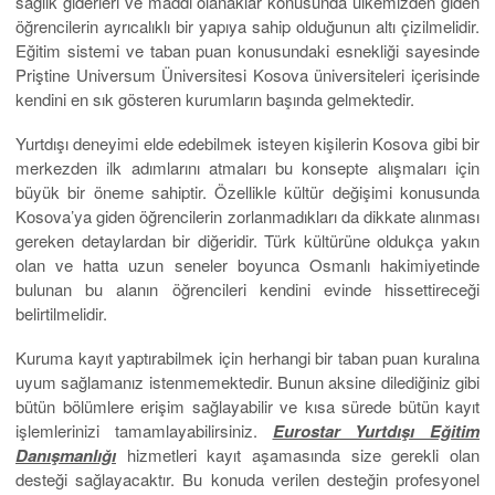
sağlık giderleri ve maddi olanaklar konusunda ülkemizden giden
öğrencilerin ayrıcalıklı bir yapıya sahip olduğunun altı çizilmelidir.
Eğitim sistemi ve taban puan konusundaki esnekliği sayesinde
Priştine Universum Üniversitesi Kosova üniversiteleri içerisinde
kendini en sık gösteren kurumların başında gelmektedir.
Yurtdışı deneyimi elde edebilmek isteyen kişilerin Kosova gibi bir
merkezden ilk adımlarını atmaları bu konsepte alışmaları için
büyük bir öneme sahiptir. Özellikle kültür değişimi konusunda
Kosova’ya giden öğrencilerin zorlanmadıkları da dikkate alınması
gereken detaylardan bir diğeridir. Türk kültürüne oldukça yakın
olan ve hatta uzun seneler boyunca Osmanlı hakimiyetinde
bulunan bu alanın öğrencileri kendini evinde hissettireceği
belirtilmelidir.
Kuruma kayıt yaptırabilmek için herhangi bir taban puan kuralına
uyum sağlamanız istenmemektedir. Bunun aksine dilediğiniz gibi
bütün bölümlere erişim sağlayabilir ve kısa sürede bütün kayıt
işlemlerinizi tamamlayabilirsiniz.
Eurostar Yurtdışı Eğitim
Danışmanlığı
hizmetleri kayıt aşamasında size gerekli olan
desteği sağlayacaktır. Bu konuda verilen desteğin profesyonel