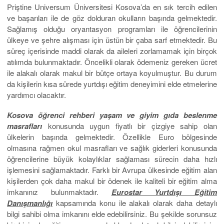
Priştine Universum Üniversitesi Kosova’da en sık tercih edilen
ve başarıları ile de göz dolduran okulların başında gelmektedir.
Sağlamış olduğu oryantasyon programları ile öğrencilerinin
ülkeye ve şehre alışması için üstün bir çaba sarf etmektedir. Bu
süreç içerisinde maddi olarak da aileleri zorlamamak için birçok
atılımda bulunmaktadır. Öncelikli olarak ödemeniz gereken ücret
ile alakalı olarak makul bir bütçe ortaya koyulmuştur. Bu durum
da kişilerin kısa sürede yurtdışı eğitim deneyimini elde etmelerine
yardımcı olacaktır.
Kosova öğrenci rehberi yaşam ve giyim gıda beslenme
masrafları
konusunda uygun fiyatlı bir çizgiye sahip olan
ülkelerin başında gelmektedir. Özellikle Euro bölgesinde
olmasına rağmen okul masrafları ve sağlık giderleri konusunda
öğrencilerine büyük kolaylıklar sağlaması sürecin daha hızlı
işlemesini sağlamaktadır. Farklı bir Avrupa ülkesinde eğitim alan
kişilerden çok daha makul bir ödenek ile kaliteli bir eğitim alma
imkanınız bulunmaktadır.
Eurostar Yurtdışı Eğitim
Danışmanlığı
kapsamında konu ile alakalı olarak daha detaylı
bilgi sahibi olma imkanını elde edebilirsiniz. Bu şekilde sorunsuz