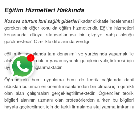
Eğitim Hizmetleri Hakkında
Kosova oturum izni sağlık giderleri
kadar dikkatle incelenmesi
gereken bir diğer konu da eğitim hizmetleridir. Eğitim hizmetleri
konusunda dünya standartlarında bir çizgiye sahip olduğu
görülmektedir. Özellikle dil alanında verdiği
eğitim ile her alanda tam donanımlı ve yurtdışında yaşamak ile
1
alakalı da bir problem yaşamayacak gençlerin yetiştirilmesi için
uygun ortam sağlanmaktadır.
Öğrencilerin hem uygulama hem de teorik bağlamda dahil
oldukları bölümün en önemli insanlarından biri olması için gerekli
olan alan çalışmaları gerçekleştirilmektedir. Öğrenciler teorik
bilgileri alanının uzmanı olan profesörlerden alırken bu bilgileri
hayata geçirebilmek için de farklı firmalarda staj yapma imkanını
elinde bulundurmaktadır. Bu hizmetlerin verildiği okulun ücret
skalası incelendiği zaman talep edilen en yüksek miktarın 2500
Euro olarak belirlendiği belirtilmektedir. Sunulan standartlara göre
istenen miktarın bir hayli uygun olduğu belirtilmelidir.