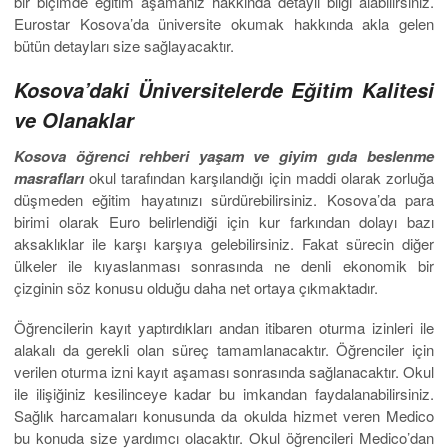
bir biçimde eğitim aşamanız hakkında detaylı bilgi alabilirsiniz.
Eurostar Kosova’da üniversite okumak hakkında akla gelen
bütün detayları size sağlayacaktır.
Kosova’daki Üniversitelerde Eğitim Kalitesi
ve Olanaklar
Kosova öğrenci rehberi yaşam ve giyim gıda beslenme
masrafları
okul tarafından karşılandığı için maddi olarak zorluğa
düşmeden eğitim hayatınızı sürdürebilirsiniz. Kosova’da para
birimi olarak Euro belirlendiği için kur farkından dolayı bazı
aksaklıklar ile karşı karşıya gelebilirsiniz. Fakat sürecin diğer
ülkeler ile kıyaslanması sonrasında ne denli ekonomik bir
çizginin söz konusu olduğu daha net ortaya çıkmaktadır.
Öğrencilerin kayıt yaptırdıkları andan itibaren oturma izinleri ile
alakalı da gerekli olan süreç tamamlanacaktır. Öğrenciler için
verilen oturma izni kayıt aşaması sonrasında sağlanacaktır. Okul
ile ilişiğiniz kesilinceye kadar bu imkandan faydalanabilirsiniz.
Sağlık harcamaları konusunda da okulda hizmet veren Medico
bu konuda size yardımcı olacaktır. Okul öğrencileri Medico’dan