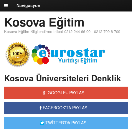
Navigasyon
Kosova Eğitim
Kosova Eğitim Bilgilendirme İrtibat 0212 244 66 00 - 0212 709 8 709
Kosova Üniversiteleri Denklik
GOOGLE+ PAYLAŞ
FACEBOOK'TA PAYLAŞ
TWİTTER'DA PAYLAŞ