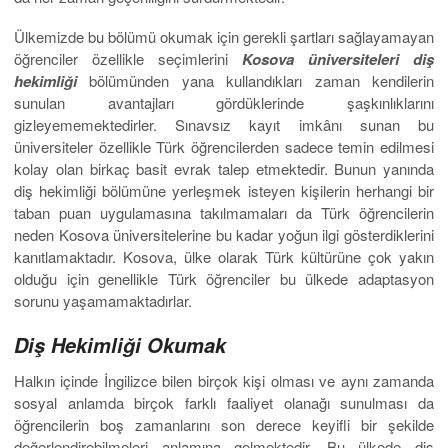
Ülkemizde bu bölümü okumak için gerekli şartları sağlayamayan
öğrenciler özellikle seçimlerini
Kosova üniversiteleri diş
hekimliği
bölümünden yana kullandıkları zaman kendilerin
sunulan avantajları gördüklerinde şaşkınlıklarını
gizleyememektedirler. Sınavsız kayıt imkânı sunan bu
üniversiteler özellikle Türk öğrencilerden sadece temin edilmesi
kolay olan birkaç basit evrak talep etmektedir. Bunun yanında
diş hekimliği bölümüne yerleşmek isteyen kişilerin herhangi bir
taban puan uygulamasına takılmamaları da Türk öğrencilerin
neden Kosova üniversitelerine bu kadar yoğun ilgi gösterdiklerini
kanıtlamaktadır. Kosova, ülke olarak Türk kültürüne çok yakın
olduğu için genellikle Türk öğrenciler bu ülkede adaptasyon
sorunu yaşamamaktadırlar.
Diş Hekimliği Okumak
Halkın içinde İngilizce bilen birçok kişi olması ve aynı zamanda
sosyal anlamda birçok farklı faaliyet olanağı sunulması da
öğrencilerin boş zamanlarını son derece keyifli bir şekilde
değerlendirebilmeleri anlamına gelmektedir. Bu ülkede diş