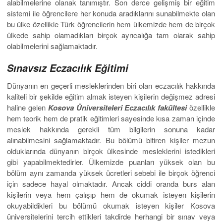
alabilmelerine olanak tanımıştır. Son derce gelişmiş bir eğitim
sistemi ile öğrencilere her konuda aradıklarını sunabilmekte olan
bu ülke özellikle Türk öğrencilerin hem ülkemizde hem de birçok
ülkede sahip olamadıkları birçok ayrıcalığa tam olarak sahip
olabilmelerini sağlamaktadır.
Sınavsız Eczacılık Eğitimi
Dünyanın en geçerli mesleklerinden biri olan eczacılık hakkında
kaliteli bir şekilde eğitim almak isteyen kişilerin değişmez adresi
haline gelen
Kosova Üniversiteleri Eczacılık fakültesi
özellikle
hem teorik hem de pratik eğitimleri sayesinde kısa zaman içinde
meslek hakkında gerekli tüm bilgilerin sonuna kadar
alınabilmesini sağlamaktadır. Bu bölümü bitiren kişiler mezun
olduklarında dünyanın birçok ülkesinde mesleklerini istedikleri
gibi yapabilmektedirler. Ülkemizde puanları yüksek olan bu
bölüm aynı zamanda yüksek ücretleri sebebi ile birçok öğrenci
için sadece hayal olmaktadır. Ancak ciddi oranda burs alan
kişilerin veya hem çalışıp hem de okumak isteyen kişilerin
okuyabildikleri bu bölümü okumak isteyen kişiler Kosova
üniversitelerini tercih ettikleri takdirde herhangi bir sınav veya