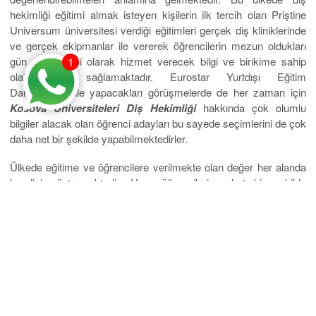
hekimliği eğitimi almak isteyen kişilerin ilk tercih olan Priştine
Universum üniversitesi verdiği eğitimleri gerçek diş kliniklerinde
ve gerçek ekipmanlar ile vererek öğrencilerin mezun oldukları
gün diş hekimi olarak hizmet verecek bilgi ve birikime sahip
1
olabilmelerini sağlamaktadır. Eurostar Yurtdışı Eğitim
Danışmanlığı ile yapacakları görüşmelerde de her zaman için
Kosova Üniversiteleri Diş Hekimliği
hakkında çok olumlu
bilgiler alacak olan öğrenci adayları bu sayede seçimlerini de çok
daha net bir şekilde yapabilmektedirler.
Ülkede eğitime ve öğrencilere verilmekte olan değer her alanda
kendini göstermektedir. Hem öğrencilerin rahat bir şekilde
barınmaları hem de çok rahat bir şekilde geçinebilmeleri için
birçok konuda kendilerine yardımcı olan eğitim sistemi tüm
öğrencilerin keyifli bir eğitim hayatı geçirmelerine olanak
tanımaktadır.
Kosova Üniversiteleri Diş Hekimliği
fakültesi
öğrencilerin mesleki gelişimlerinin günden güne takip etmekte ve
mezun oluncaya kadar düzenlenen ek eğitim programları ile
eksiklerini tamamlayarak mükemmel birer hekim olarak meslek
hayatlarına başlamalarını sağlamaktadır. Türk öğrenciler bu