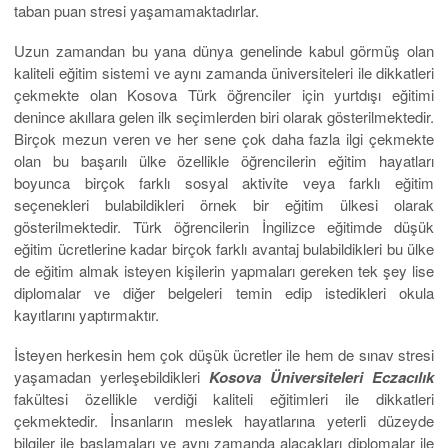
taban puan stresi yaşamamaktadırlar.
Uzun zamandan bu yana dünya genelinde kabul görmüş olan
kaliteli eğitim sistemi ve aynı zamanda üniversiteleri ile dikkatleri
çekmekte olan Kosova Türk öğrenciler için yurtdışı eğitimi
denince akıllara gelen ilk seçimlerden biri olarak gösterilmektedir.
Birçok mezun veren ve her sene çok daha fazla ilgi çekmekte
olan bu başarılı ülke özellikle öğrencilerin eğitim hayatları
boyunca birçok farklı sosyal aktivite veya farklı eğitim
seçenekleri bulabildikleri örnek bir eğitim ülkesi olarak
gösterilmektedir. Türk öğrencilerin İngilizce eğitimde düşük
eğitim ücretlerine kadar birçok farklı avantaj bulabildikleri bu ülke
de eğitim almak isteyen kişilerin yapmaları gereken tek şey lise
diplomalar ve diğer belgeleri temin edip istedikleri okula
kayıtlarını yaptırmaktır.
İsteyen herkesin hem çok düşük ücretler ile hem de sınav stresi
yaşamadan yerleşebildikleri
Kosova Üniversiteleri Eczacılık
fakültesi özellikle verdiği kaliteli eğitimleri ile dikkatleri
çekmektedir. İnsanların meslek hayatlarına yeterli düzeyde
bilgiler ile başlamaları ve aynı zamanda alacakları diplomalar ile