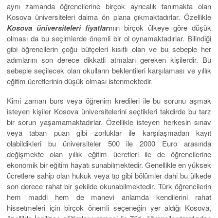
aynı zamanda öğrencilerine birçok ayrıcalık tanımakta olan
Kosova üniversiteleri daima ön plana çıkmaktadırlar. Özellikle
Kosova üniversiteleri fiyatları
nın birçok ülkeye göre düşük
olması da bu seçimlerde önemli bir ol oynamaktadırlar. Bilindiği
gibi öğrencilerin çoğu bütçeleri kısıtlı olan ve bu sebeple her
adımlarını son derece dikkatli atmaları gereken kişilerdir. Bu
sebeple seçilecek olan okulların beklentileri karşılaması ve yıllık
eğitim ücretlerinin düşük olması istenmektedir.
Kimi zaman burs veya öğrenim kredileri ile bu sorunu aşmak
isteyen kişiler Kosova üniversitelerini seçtikleri takdirde bu tarz
bir sorun yaşamamaktadırlar. Özellikle isteyen herkesin sınav
veya taban puan gibi zorluklar ile karşılaşmadan kayıt
olabildikleri bu üniversiteler 500 ile 2000 Euro arasında
değişmekte olan yıllık eğitim ücretleri ile de öğrencilerine
ekonomik bir eğitim hayatı sunabilmektedir. Genellikle en yüksek
ücretlere sahip olan hukuk veya tıp gibi bölümler dahi bu ülkede
son derece rahat bir şekilde okunabilmektedir. Türk öğrencilerin
hem maddi hem de manevi anlamda kendilerini rahat
hissetmeleri için birçok önemli seçeneğin yer aldığı Kosova,