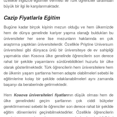
özellikle İngilizce eğitimler vermesi ile Türk öğrenciler tarafından
büyük bir ilgi ile karşılanmaktadır.
Cazip Fiyatlarla Eğitim
Bugüne kadar birçok kişinin mezun olduğu ve hem ülkemizde
hem de dünya genelinde kariyer yapma olanağı buldukları bu
üniversiteler her sene lise mezunların haklarında en çok
araştırma yaptıkları üniversitelerdir. Özellikle Priştine Universum
üniversitesi gibi dünyaca ünlü bir üniversiteye de ev sahipliği
yapmakta olan Kosova ülke genelinde öğrencilerin son derece
rahat bir şekilde yaşamlarını sürdürebildikleri huzurlu bir ülke
olarak gösterilmektedir. Türk öğrencilerin hem üniversitelere hem
de ülkenin yaşam şartlarına hemen adapte olabilmeleri sebebi ile
eğitimlerine kolay bir şekilde odaklanabilmeleri aynı zamanda
başarıyı da beraberinde getirmektedir.
Hem
Kosova üniversiteleri fiyatları
nın düşük olması hem de
ülke genelindeki geçim şartlarının çok ciddi bütçeler
gerektirmemesi sebebi ile öğrenciler son derece rahat bir şekilde
eğitim dönemlerini geçirebilmektedirler. Özellikle öğrencilerin