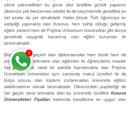
sıkıntı çekmedikleri bu güzel ülke özellikle günlük yaşamın
ülkemize çok benzemesi sebebi ile de seçimlerinde genellikle en
üst sıralar da yer almaktadır. Halen birçok Türk öğrenciye ev
sahipliği yapmakta olan Kosova, hem sahip olduğu gelişmiş
eğitim sistemi hem de Priştine Universum üniversitesi gibi dünya
genelinde saygınlık kazanmış olan eğitim kurumları ile
tanınmaktadır.
1
Birçok ülkede geçerli olan diplomasından hem teorik hem de
pratik olarak verilmekte olan eğitimleri ile öğrencilerini meslek
hayatlarına çok rahat bir şekilde hazırlamakta olan Priştine
Universum üniversitesi aynı zamanda makul ücretleri ile de
bütçe sorunu olan kişilerin zorlanmadan üniversite eğitimi
alabilmelerine olanak tanımaktadır. Ülkemizdeki popülerliği de
her geçen sene artmakta olan bu üniversite özellikle
Kosova
Üniversiteleri Fiyatları
hakkında kendilerine en uygun olan
seçenekleri arayan kişiler için en mantıklı ve aynı zamanda
seçimlerden biri olarak gösterilmektedir.