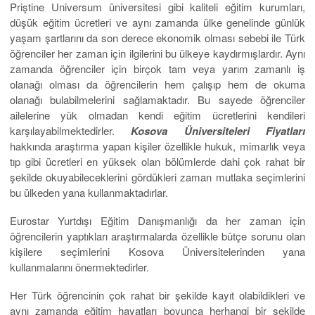
Priştine Universum üniversitesi gibi kaliteli eğitim kurumları,
düşük eğitim ücretleri ve aynı zamanda ülke genelinde günlük
yaşam şartlarını da son derece ekonomik olması sebebi ile Türk
öğrenciler her zaman için ilgilerini bu ülkeye kaydırmışlardır. Aynı
zamanda öğrenciler için birçok tam veya yarım zamanlı iş
olanağı olması da öğrencilerin hem çalışıp hem de okuma
olanağı bulabilmelerini sağlamaktadır. Bu sayede öğrenciler
ailelerine yük olmadan kendi eğitim ücretlerini kendileri
karşılayabilmektedirler.
Kosova Üniversiteleri Fiyatları
hakkında araştırma yapan kişiler özellikle hukuk, mimarlık veya
tıp gibi ücretleri en yüksek olan bölümlerde dahi çok rahat bir
şekilde okuyabileceklerini gördükleri zaman mutlaka seçimlerini
bu ülkeden yana kullanmaktadırlar.
Eurostar Yurtdışı Eğitim Danışmanlığı da her zaman için
öğrencilerin yaptıkları araştırmalarda özellikle bütçe sorunu olan
kişilere seçimlerini Kosova Üniversitelerinden yana
kullanmalarını önermektedirler.
Her Türk öğrencinin çok rahat bir şekilde kayıt olabildikleri ve
aynı zamanda eğitim hayatları boyunca herhangi bir şekilde