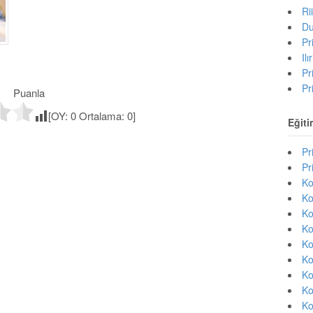
Ri
Du
Pr
Il
Pr
Pr
Puanla
[OY:
0
Ortalama:
0
]
Eğiti
Pr
Pr
Ko
Ko
Ko
Ko
Ko
Ko
Ko
Ko
Ko