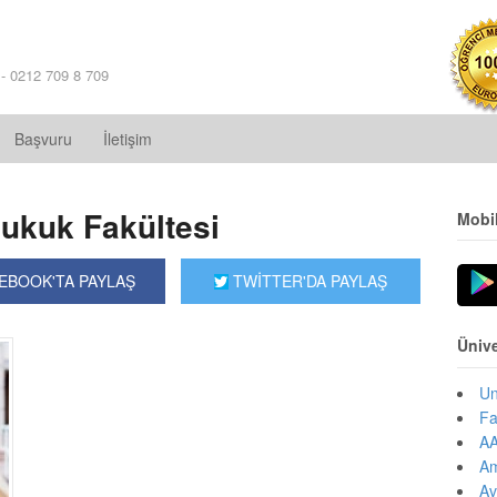
 - 0212 709 8 709
Başvuru
İletişim
Hukuk Fakültesi
Mobi
EBOOK'TA PAYLAŞ
TWİTTER'DA PAYLAŞ
Ünive
Un
Fa
AA
Am
Av