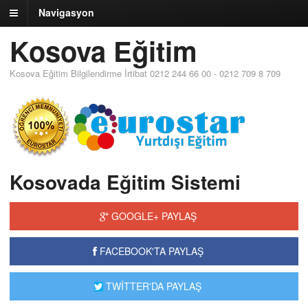
Navigasyon
Kosova Eğitim
Kosova Eğitim Bilgilendirme İrtibat 0212 244 66 00 - 0212 709 8 709
Kosovada Eğitim Sistemi
GOOGLE+ PAYLAŞ
FACEBOOK'TA PAYLAŞ
TWİTTER'DA PAYLAŞ