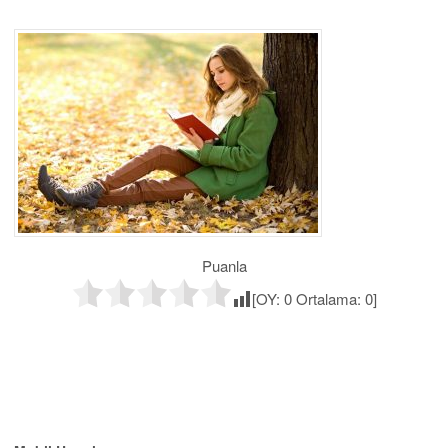
Puanla
[OY:
0
Ortalama:
0
]