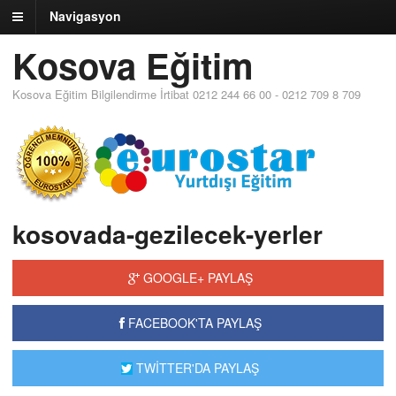
Navigasyon
Kosova Eğitim
Kosova Eğitim Bilgilendirme İrtibat 0212 244 66 00 - 0212 709 8 709
kosovada-gezilecek-yerler
GOOGLE+ PAYLAŞ
FACEBOOK'TA PAYLAŞ
TWİTTER'DA PAYLAŞ