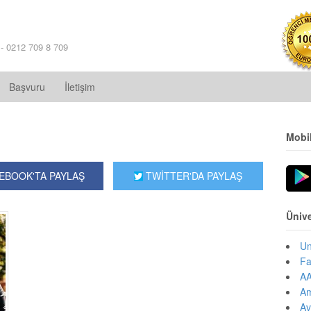
 - 0212 709 8 709
Başvuru
İletişim
Mobi
EBOOK'TA PAYLAŞ
TWİTTER'DA PAYLAŞ
Ünive
Un
Fa
AA
Am
Av