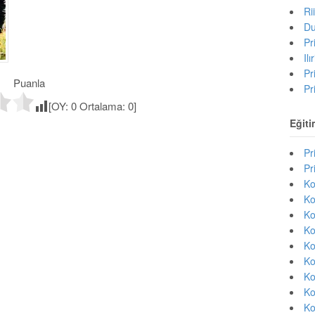
Ri
Du
Pr
Il
Pr
Puanla
Pr
[OY:
0
Ortalama:
0
]
Eğiti
Pr
Pr
Ko
Ko
Ko
Ko
Ko
Ko
Ko
Ko
Ko