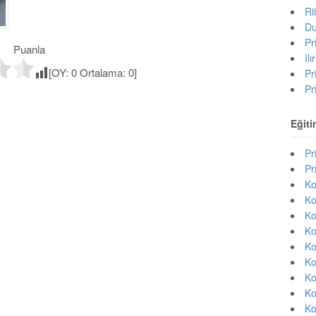
Ri
Du
Pr
Puanla
Il
[OY:
0
Ortalama:
0
]
Pr
Pr
Eğiti
Pr
Pr
Ko
Ko
Ko
Ko
Ko
Ko
Ko
Ko
Ko