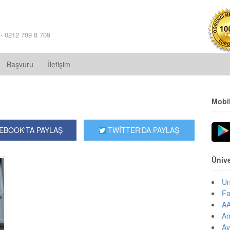
 - 0212 709 8 709
Başvuru
İletişim
Mobi
EBOOK'TA PAYLAŞ
TWİTTER'DA PAYLAŞ
Ünive
Un
Fa
AA
Am
Av