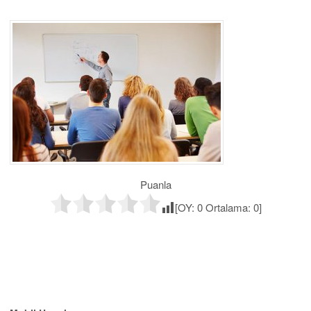
Puanla
[OY:
0
Ortalama:
0
]