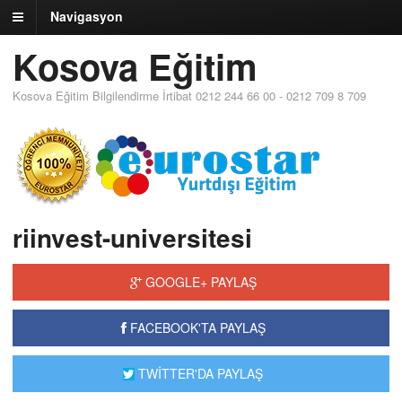
Navigasyon
Kosova Eğitim
Kosova Eğitim Bilgilendirme İrtibat 0212 244 66 00 - 0212 709 8 709
riinvest-universitesi
GOOGLE+ PAYLAŞ
FACEBOOK'TA PAYLAŞ
TWİTTER'DA PAYLAŞ